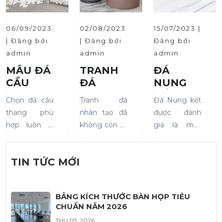
phần quyết...
06/09/2023
02/08/2023
15/07/2023 |
| Đăng bởi
| Đăng bởi
Đăng bởi
admin
admin
admin
MẪU ĐÁ
TRANH
ĐÁ
CẦU
ĐÁ
NUNG
THANG
NHÂN
KẾT LÀ
Chọn đá cầu
Tranh đá
Đá Nung kết
RẺ ĐẸP
TẠO LÀ
GÌ?
thang phù
nhân tạo đã
được đánh
NĂM
GÌ?
hợp luôn là
không còn xa
giá là một
2023
vấn đề khó
lạ gì với tất cả
bước tiến đột
chọn của gia
chúng ta, loại
phá mang
TIN TỨC MỚI
chủ. Do màu
tranh đá này
tính cách
sắc và loại đá
hiện nay
mạng trong
trên thị
đang được sử
lĩnh vực vật
BẢNG KÍCH THƯỚC BÀN HỌP TIÊU
trường rất đa
dụng vô
liệu xây dựng.
CHUẨN NĂM 2026
dạng, như đá
cùng rộng rãi
Công nghệ
THU 05, 2026