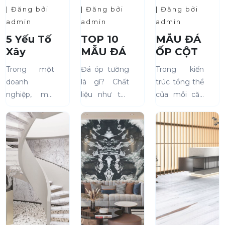
| Đăng bởi
| Đăng bởi
| Đăng bởi
admin
admin
admin
5 Yếu Tố
TOP 10
MẪU ĐÁ
Xây
MẪU ĐÁ
ỐP CỘT
Dựng
ỐP
ĐẸP
Trong một
Đá óp tường
Trong kiến
Môi
TƯỜNG
NĂM
doanh
là gì? Chất
trúc tổng thể
Trường
RÀO
2023
nghiệp, môi
liệu như thế
của mỗi căn
Làm
HIỆN
trường làm
nào, độ bền
nhà hiện nay,
Việc
ĐẠI
việc không
ra sao? Loại
cột nhà
Chuyên
chỉ là nơi
nào phù hợp
vuông chính
Nghiệp
nhân viên
để ốp tường
là hạng mục
thực hiện
rào?Hãy
quan trọng
công việc
cùng KDL
nhất. Và một
hàng ngày.
Company tìm
trong những
Mà còn là yếu
hiểu top 10
loại vật liệu
tố quan
mẫu...
được nhiều...
trọng góp