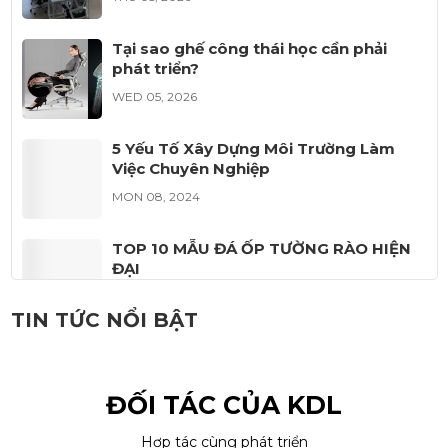
Granite,
trong...
đá nhân tạo
Marble, Đá...
KDL đã...
Tại sao ghế công thái học cần phải
phát triển?
WED 05, 2026
5 Yếu Tố Xây Dựng Môi Trường Làm
Việc Chuyên Nghiệp
MON 08, 2024
TOP 10 MẪU ĐÁ ỐP TƯỜNG RÀO HIỆN
ĐẠI
THU 09, 2023
TIN TỨC NỔI BẬT
MẪU ĐÁ ỐP CỘT ĐẸP NĂM 2023
WED 09, 2023
ĐỐI TÁC CỦA KDL
Hợp tác cùng phát triển