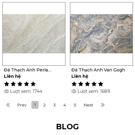
Đá Thạch Anh Perla
Đá Thạch Anh Van Gogh
Venata
Liên hệ
Liên hệ
Lượt xem: 1744
Lượt xem: 1689
Prev
1
2
3
4
5
Next
BLOG