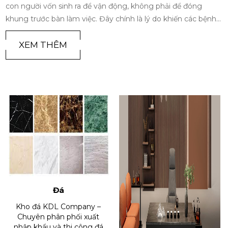
tố quan trọng góp phần quyết định đến hiệu suất và sự phát
triển bền vững của công ty. Một môi trường làm việc chuyên
nghiệp, thoải mái. Giúp nâng cao tinh thần làm việc của nhân
viên. Khuyến khích sự sáng tạo và thúc đẩy sự hợp tác giữa
XEM THÊM
các thành viên. Vậy những yếu tố nào tạo nên một môi
trường làm việc lý tưởng và chuyên nghiệp? Hãy cùng KDL
COMPANY tìm hiểu trong bài viết này.
Đá
Kho đá KDL Company –
Chuyên phân phối xuất
nhập khẩu và thi công đá