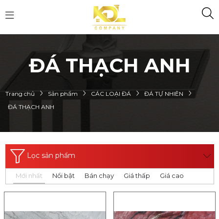
ĐÁ THẠCH ANH
Trang chủ
Sản phẩm
CÁC LOẠI ĐÁ
ĐÁ TỰ NHIÊN
ĐÁ THẠCH ANH
Lọc sản phẩm
Mới nhất
Nổi bật
Bán chạy
Giá thấp
Giá cao