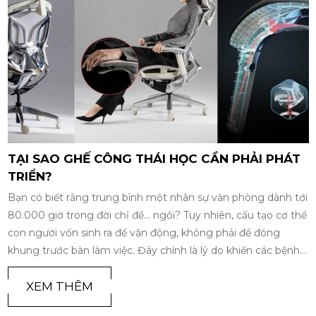
TẠI SAO GHẾ CÔNG THÁI HỌC CẦN PHẢI PHÁT
TRIỂN?
Bạn có biết rằng trung bình một nhân sự văn phòng dành tới
80.000 giờ trong đời chỉ để... ngồi? Tuy nhiên, cấu tạo cơ thể
con người vốn sinh ra để vận động, không phải để đóng
khung trước bàn làm việc. Đây chính là lý do khiến các bệnh
lý về cột sống trở thành 'đại dịch âm thầm' của thế kỷ 21.
Trong bối cảnh đó, sự ra đời và phát triển của ghế công thái
XEM THÊM
học không chỉ là một xu hướng nội thất nhất thời, mà đã trở