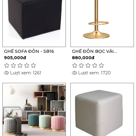
GHẾ SOFA ĐÔN - SB16
GHẾ ĐÔN BỌC VẢI
NHUNG - S103
905,000đ
880,000đ
Lượt xem: 1261
Lượt xem: 1720