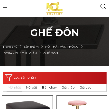
GHẾ ĐÔN
Trang chủ
Sản phẩm
NỘI THẤT VĂN PHÒNG
SOFA - GHẾ THƯ GIẢN
GHẾ ĐÔN
Lọc sản phẩm
Mới nhất
Nổi bật
Bán chạy
Giá thấp
Giá cao