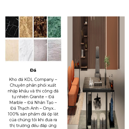
thành cuộc cách mạng tất yếu để bảo vệ sức khỏe và tối ưu
hóa hiệu suất làm việc cho con người hiện đại
Đá
Kho đá KDL Company –
Chuyên phân phối xuất
nhập khẩu và thi công đá
tự nhiên Granite – Đá
Marble – Đá Nhân Tạo –
Đá Thạch Anh – Onyx…
100% sản phẩm đá ốp lát
của chúng tôi khi đưa ra
thị trường đều đáp ứng