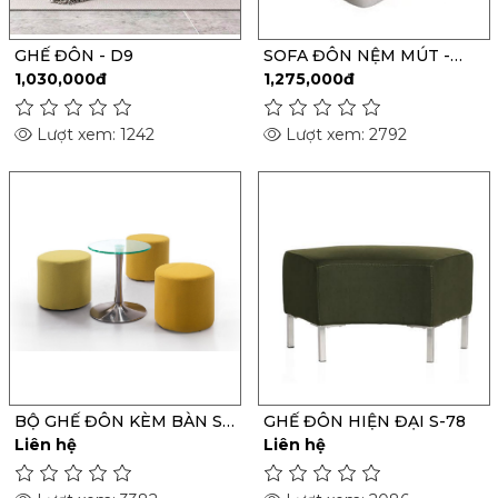
GHẾ ĐÔN - D9
SOFA ĐÔN NỆM MÚT -
DSP01
1,030,000đ
1,275,000đ
Lượt xem: 1242
Lượt xem: 2792
BỘ GHẾ ĐÔN KÈM BÀN S-
GHẾ ĐÔN HIỆN ĐẠI S-78
27
Liên hệ
Liên hệ