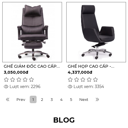
GHẾ GIÁM ĐỐC CAO CẤP
GHẾ HỌP CAO CẤP -
M1058 - 01
M1079
3,050,000đ
4,337,000đ
Lượt xem: 2296
Lượt xem: 3354
Prev
1
2
3
4
5
Next
BLOG