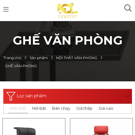
GHẾ VĂN PHÒNG
Trang chủ
Sản phẩm
NỘI THẤT VĂN PHÒNG
GHẾ VĂN PHÒNG
Lọc sản phẩm
Mới nhất
Nổi bật
Bán chạy
Giá thấp
Giá cao