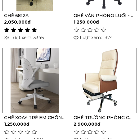
GHẾ 6812A
GHẾ VĂN PHÒNG LƯỚI -
S018
2,850,000đ
1,250,000đ
Lượt xem: 3346
Lượt xem: 1374
GHẾ XOAY TRẺ EM CHỐNG
GHẾ TRƯỞNG PHÒNG CÓ
GÙ - H03
NGẢ LƯNG JO-993
1,250,000đ
2,900,000đ