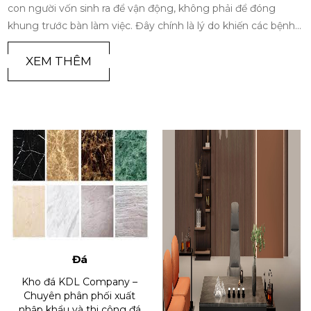
con người vốn sinh ra để vận động, không phải để đóng
khung trước bàn làm việc. Đây chính là lý do khiến các bệnh
lý về cột sống trở thành 'đại dịch âm thầm' của thế kỷ 21.
Trong bối cảnh đó, sự ra đời và phát triển của ghế công thái
XEM THÊM
học không chỉ là một xu hướng nội thất nhất thời, mà đã trở
thành cuộc cách mạng tất yếu để bảo vệ sức khỏe và tối ưu
hóa hiệu suất làm việc cho con người hiện đại
Đá
Kho đá KDL Company –
Chuyên phân phối xuất
nhập khẩu và thi công đá