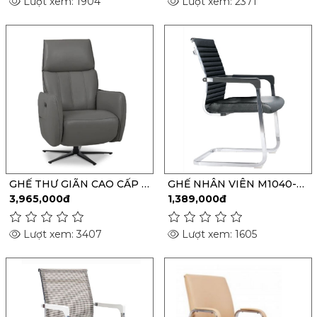
Lượt xem: 1904
Lượt xem: 2371
GHẾ THƯ GIÃN CAO CẤP -
GHẾ NHÂN VIÊN M1040-
Recliner 02
02
3,965,000đ
1,389,000đ
Lượt xem: 3407
Lượt xem: 1605