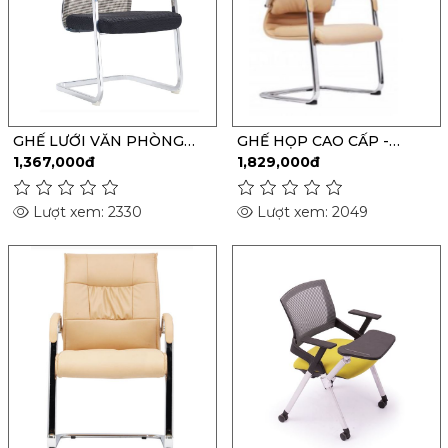
GHẾ LƯỚI VĂN PHÒNG
GHẾ HỌP CAO CẤP -
M1040-01
M1039
1,367,000đ
1,829,000đ
Lượt xem: 2330
Lượt xem: 2049