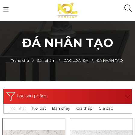
ĐÁ NHÂN TẠO
Trang chủ
Sản phẩm
CÁC LOẠI ĐÁ
ĐÁ NHÂN TẠO
Lọc sản phẩm
Mới nhất
Nổi bật
Bán chạy
Giá thấp
Giá cao