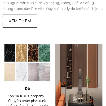
con người vốn sinh ra để vận động, không phải để đóng
khung trước bàn làm việc. Đây chính là lý do khiến các bệnh
lý về cột sống trở thành 'đại dịch âm thầm' của thế kỷ 21.
Trong bối cảnh đó, sự ra đời và phát triển của ghế công thái
XEM THÊM
học không chỉ là một xu hướng nội thất nhất thời, mà đã trở
thành cuộc cách mạng tất yếu để bảo vệ sức khỏe và tối ưu
hóa hiệu suất làm việc cho con người hiện đại
Đá
Kho đá KDL Company –
Chuyên phân phối xuất
nhập khẩu và thi công đá