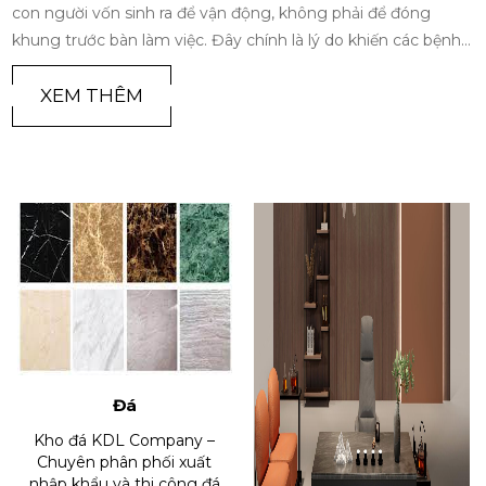
con người vốn sinh ra để vận động, không phải để đóng
khung trước bàn làm việc. Đây chính là lý do khiến các bệnh
lý về cột sống trở thành 'đại dịch âm thầm' của thế kỷ 21.
Trong bối cảnh đó, sự ra đời và phát triển của ghế công thái
XEM THÊM
học không chỉ là một xu hướng nội thất nhất thời, mà đã trở
thành cuộc cách mạng tất yếu để bảo vệ sức khỏe và tối ưu
hóa hiệu suất làm việc cho con người hiện đại
Đá
Kho đá KDL Company –
Chuyên phân phối xuất
nhập khẩu và thi công đá