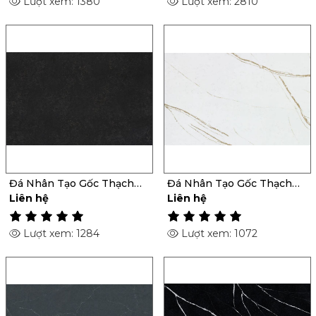
Lượt xem: 1380
Lượt xem: 2810
Đá Nhân Tạo Gốc Thạch
Đá Nhân Tạo Gốc Thạch
Anh Corktown
Anh Et D'Or
Liên hệ
Liên hệ
Lượt xem: 1284
Lượt xem: 1072