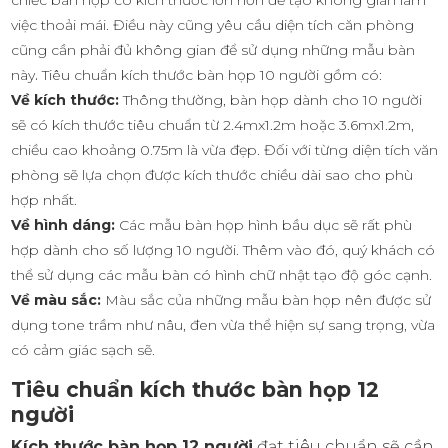
việc thoải mái. Điều này cũng yêu cầu diện tích căn phòng
cũng cần phải đủ không gian để sử dụng những mẫu bàn
này
.
Tiêu chuẩn kích thước bàn họp 10 người gồm có:
Về kích thước:
Thông thường, bàn họp dành cho 10 người
sẽ có kích thước tiêu chuẩn từ 2.4mx1.2m hoặc 3.6mx1.2m,
chiều cao khoảng 0.75m là vừa đẹp. Đối với từng diện tích văn
phòng sẽ lựa chọn được kích thước chiều dài sao cho phù
hợp nhất.
Về hình dáng:
Các mẫu bàn họp hình bầu dục sẽ rất phù
hợp dành cho số lượng 10 người. Thêm vào đó, quý khách có
thể sử dụng các mẫu bàn có hình chữ nhật tạo độ góc cạnh.
Về màu sắc:
Màu sắc của những mẫu bàn họp nên được sử
dụng tone trầm như nâu, đen vừa thể hiện sự sang trọng, vừa
có cảm giác sạch sẽ.
Tiêu chuẩn kích thước bàn họp 12
người
Kích thước bàn họp 12 người
đạt tiêu chuẩn sẽ cần