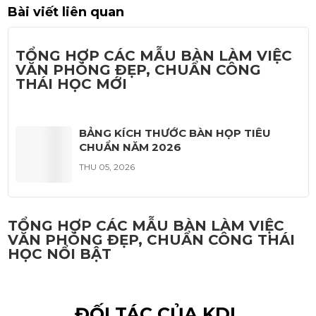
Bài viết liên quan
TỔNG HỢP CÁC MẪU BÀN LÀM VIỆC
VĂN PHÒNG ĐẸP, CHUẨN CÔNG
THÁI HỌC MỚI
BẢNG KÍCH THƯỚC BÀN HỌP TIÊU
CHUẨN NĂM 2026
THU 05, 2026
TỔNG HỢP CÁC MẪU BÀN LÀM VIỆC
VĂN PHÒNG ĐẸP, CHUẨN CÔNG THÁI
HỌC NỔI BẬT
ĐỐI TÁC CỦA KDL