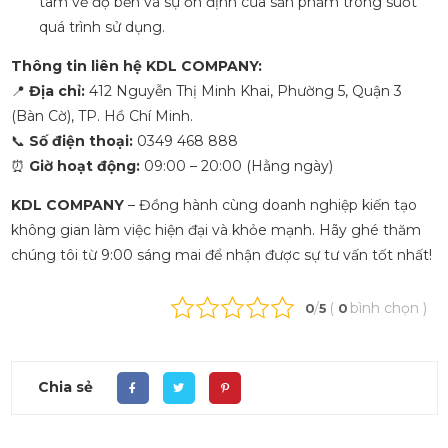
tâm về độ bền và sự ổn định của sản phẩm trong suốt
quá trình sử dụng.
Thông tin liên hệ KDL COMPANY:
📍
Địa chỉ:
412 Nguyễn Thị Minh Khai, Phường 5, Quận 3
(Bàn Cờ), TP. Hồ Chí Minh.
📞
Số điện thoại:
0349 468 888
⏰
Giờ hoạt động:
09:00 – 20:00 (Hằng ngày)
KDL COMPANY
– Đồng hành cùng doanh nghiệp kiến tạo
không gian làm việc hiện đại và khỏe mạnh. Hãy ghé thăm
chúng tôi từ 9:00 sáng mai để nhận được sự tư vấn tốt nhất!
/
(
bình chọn
)
0
5
0
Chia sẻ