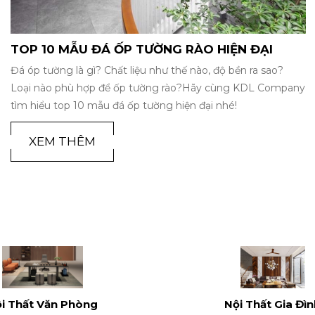
MẪU ĐÁ ỐP CỘT ĐẸP NĂM 2023
Trong kiến trúc tổng thể của mỗi căn nhà hiện nay, cột nhà
vuông chính là hạng mục quan trọng nhất. Và một trong
những loại vật liệu được nhiều gia chủ lựa chọn để ốp lát cột
chính là đá. Tham khảo bài viết sau của KDL Company để
biết một số mẫu cột vuông ốp đá đẹp được ưa chuộng nhất
hiện nay nhé!
XEM THÊM
i Thất Văn Phòng
Nội Thất Gia Đì