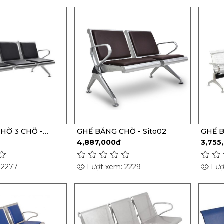
HỜ 3 CHỖ -
GHẾ BĂNG CHỜ - Sito02
GHẾ B
- 02
4,887,000đ
3,755
 2277
Lượt xem: 2229
Lượ