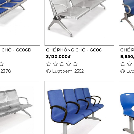
 CHỜ - GC06D
GHẾ PHÒNG CHỜ - GC06
GHẾ 
3,130,000đ
8,650
 2378
Lượt xem: 2352
Lượ