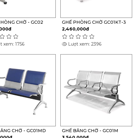
HÒNG CHỜ - GC02
GHẾ PHÒNG CHỜ GC01KT-3
,000đ
2,460,000đ
t xem: 1756
Lượt xem: 2396
ĂNG CHỜ - GC01MD
GHẾ BĂNG CHỜ - GC01M
,000đ
3,540,000đ