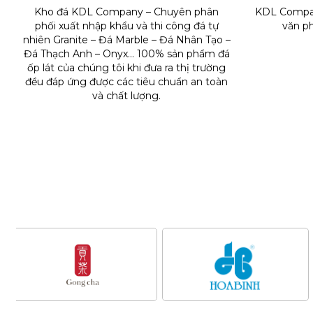
ĐÁ THẠCH ANH
Kho đá KDL Company – Chuyên phân
KDL Compan
phối xuất nhập khẩu và thi công đá tự
văn p
ĐÁ MARBLE
nhiên Granite – Đá Marble – Đá Nhân Tạo –
Đá Thạch Anh – Onyx… 100% sản phẩm đá
ĐÁ GRANITE
ốp lát của chúng tôi khi đưa ra thị trường
đều đáp ứng được các tiêu chuẩn an toàn
và chất lượng.