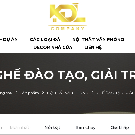
- DỰ ÁN
CÁC LOẠI ĐÁ
NỘI THẤT VĂN PHÒNG
DECOR NHÀ CỬA
LIÊN HỆ
GHẾ ĐÀO TẠO, GIẢI TR
ang chủ
Sản phẩm
NỘI THẤT VĂN PHÒNG
GHẾ ĐÀO TẠO, GIẢI 
Mới nhất
Nổi bật
Bán chạy
Giá thấp
o