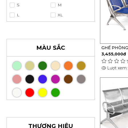
BÀN NHÂN VIÊN
S
M
BÀN HỌP
L
XL
BÀN GIÁM ĐỐC
GHẾ ĐÀO TẠO, GIẢI TRÍ
GHẾ HỘI TRƯỜNG
MÀU SẮC
GHẾ PHÒNG
Y TẾ , SPA
3,455,000đ
GHẾ BĂNG CHỜ
Lượt xem:
GHẾ RẠP PHIM, HÁT
GHẾ VĂN PHÒNG
GHẾ CHÂN XOAY
GHẾ CHÂN QUỲ
BÀN GHẾ HỌC SINH
- SINH VIÊN
GHẾ HỌP
THƯƠNG HIỆU