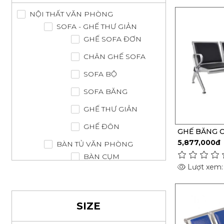
NỘI THẤT VĂN PHÒNG
SOFA - GHẾ THƯ GIẢN
GHẾ SOFA ĐƠN
CHÂN GHẾ SOFA
SOFA BỘ
SOFA BĂNG
GHẾ THƯ GIẢN
GHẾ ĐÔN
GHẾ BĂNG C
Sito03
5,877,000đ
BÀN TỦ VĂN PHÒNG
BÀN CỤM
Lượt xem:
BÀN TIẾP KHÁCH
TỦ KỆ HỒ SƠ
SIZE
BÀN ĐÀO TẠO