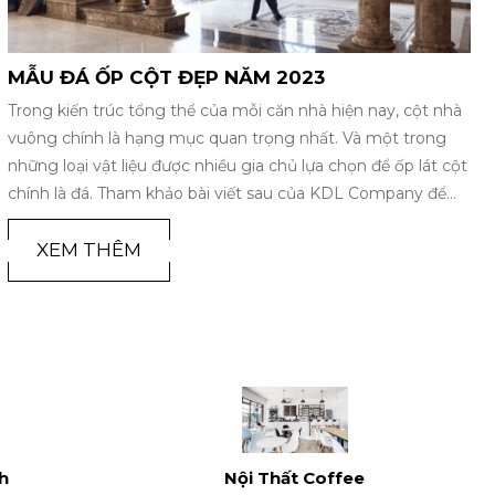
MẪU ĐÁ CẦU THANG RẺ ĐẸP NĂM 2023
Chọn đá cầu thang phù hợp luôn là vấn đề khó chọn của gia
chủ. Do màu sắc và loại đá trên thị trường rất đa dạng, như
đá Granite, Marble, Đá nhân tạo… Sau đây KDL Company sẽ
phân tích và đánh giá ưu nhược điểm của các mẫu đá và
hình ảnh một số mẫu đá để quý khách tham khảo và đưa ra
quyết định phù hợp cho căn nhà của mình.
XEM THÊM
nh
Nội Thất Coffee