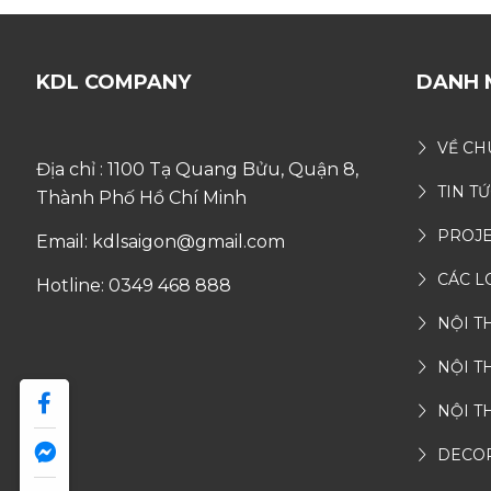
KDL COMPANY
DANH 
VỀ CH
Địa chỉ : 1100 Tạ Quang Bửu, Quận 8,
TIN T
Thành Phố Hồ Chí Minh
PROJE
Email: kdlsaigon@gmail.com
CÁC L
Hotline: 0349 468 888
NỘI T
NỘI T
NỘI T
DECO