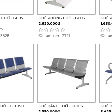
CHỜ - GC05
GHẾ PHÒNG CHỜ - GC03
GHẾ P
2,620,000đ
1,630
 3828
Lượt xem: 2721
Lượ
HỜ - GC01SD
GHẾ BĂNG CHỜ - GC01S
GHẾ B
2,550,000đ
3,425