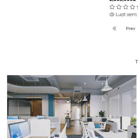
TỦ QUẦN ÁO
NỘI THẤT COFFEE - SPA
Lượt xem:
BÀN ĂN CAFÉ
Prev
GHẾ SPA - NAILS
GHẾ TIẾP KHÁCH - CAFÉ -
CANTEEN
GHẾ TRANG TRÍ
T
GHẾ QUẦY BAR
DECOR NHÀ CỬA
CHÂN BÀN
ĐỒ DÙNG NỘI THẤT
KỆ TRANG TRÍ
ĐÈN NỘI THẤT
SET KHEY TRÀ BÁNH