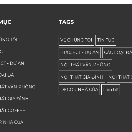
MỤC
TAGS
ÚNG TÔI
VỀ CHÚNG TÔI
TIN TỨC
ỨC
PROJECT - DỰ ÁN
CÁC LOẠI Đ
CT - DỰ ÁN
NỘI THẤT VĂN PHÒNG
OẠI ĐÁ
NỘI THẤT GIA ĐÌNH
NỘI THẤT
HẤT VĂN PHÒNG
DECOR NHÀ CỬA
Liên hệ
HẤT GIA ĐÌNH
HẤT COFFEE
R NHÀ CỬA