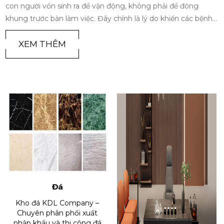
con người vốn sinh ra để vận động, không phải để đóng
khung trước bàn làm việc. Đây chính là lý do khiến các bệnh
lý về cột sống trở thành 'đại dịch âm thầm' của thế kỷ 21.
Trong bối cảnh đó, sự ra đời và phát triển của ghế công thái
XEM THÊM
học không chỉ là một xu hướng nội thất nhất thời, mà đã trở
thành cuộc cách mạng tất yếu để bảo vệ sức khỏe và tối ưu
hóa hiệu suất làm việc cho con người hiện đại
Đá
Kho đá KDL Company –
Chuyên phân phối xuất
nhập khẩu và thi công đá