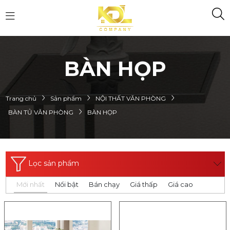
BÀN HỌP
Trang chủ
Sản phẩm
NỘI THẤT VĂN PHÒNG
BÀN TỦ VĂN PHÒNG
BÀN HỌP
Lọc sản phẩm
Mới nhất
Nổi bật
Bán chạy
Giá thấp
Giá cao