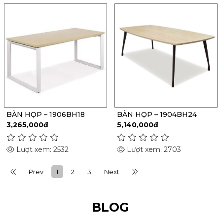
BÀN HỌP – 1906BH18
BÀN HỌP – 1904BH24
3,265,000đ
5,140,000đ
Lượt xem: 2532
Lượt xem: 2703
Prev
1
2
3
Next
BLOG