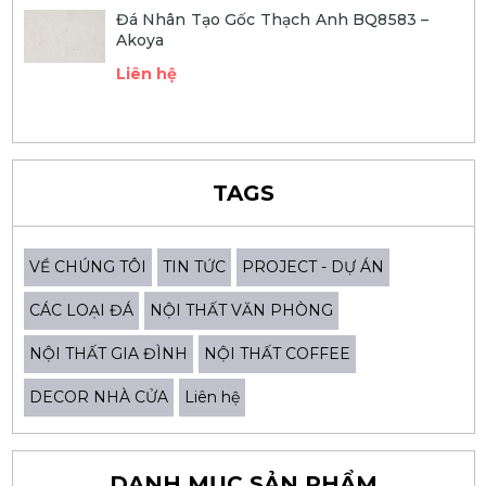
Đá Nhân Tạo Gốc Thạch Anh BQ8583 –
Akoya
Liên hệ
TAGS
VỀ CHÚNG TÔI
TIN TỨC
PROJECT - DỰ ÁN
CÁC LOẠI ĐÁ
NỘI THẤT VĂN PHÒNG
NỘI THẤT GIA ĐÌNH
NỘI THẤT COFFEE
DECOR NHÀ CỬA
Liên hệ
DANH MỤC SẢN PHẨM