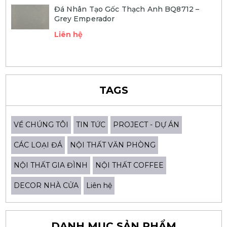
Đá Nhân Tạo Gốc Thạch Anh BQ8712 –
Grey Emperador
Liên hệ
TAGS
VỀ CHÚNG TÔI
TIN TỨC
PROJECT - DỰ ÁN
CÁC LOẠI ĐÁ
NỘI THẤT VĂN PHÒNG
NỘI THẤT GIA ĐÌNH
NỘI THẤT COFFEE
DECOR NHÀ CỬA
Liên hệ
DANH MỤC SẢN PHẨM