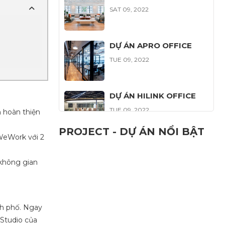
SAT 09, 2022
DỰ ÁN APRO OFFICE
TUE 09, 2022
DỰ ÁN HILINK OFFICE
TUE 09, 2022
 hoàn thiện
PROJECT - DỰ ÁN NỔI BẬT
WeWork với 2
DỰ ÁN PUBLIK OFFICE
FRI 08, 2022
không gian
nh phố. Ngay
 Studio của