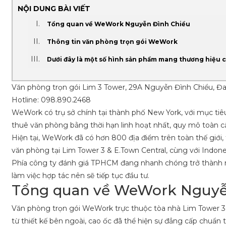
NỘI DUNG BÀI VIẾT
Tổng quan về WeWork Nguyễn Đình Chiểu
Thông tin văn phòng trọn gói WeWork
Dưới đây là một số hình sản phẩm mang thương hiệ
Văn phòng trọn gói Lim 3 Tower, 29A Nguyễn Đình Chiểu, Đ
Hotline: 098.890.2468
WeWork có trụ sở chính tại thành phố New York, với mục tiê
thuê văn phòng bằng thời hạn linh hoạt nhất, quy mô toàn 
Hiện tại, WeWork đã có hơn 800 địa điểm trên toàn thế giới
văn phòng tại Lim Tower 3 & E.Town Central, cùng với Indonesi
Phía công ty đánh giá TPHCM đang nhanh chóng trở thành m
làm việc hợp tác nên sẽ tiếp tục đầu tư.
Tổng quan về WeWork Nguyễ
Văn phòng trọn gói WeWork trực thuộc tòa nhà Lim Tower 3, 
từ thiết kế bên ngoài, cao ốc đã thể hiện sự đẳng cấp chuẩn t