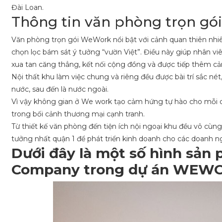
Đài Loan.
Thông tin văn phòng trọn g
Văn phòng trọn gói WeWork nổi bật với cảnh quan thiên nhiên
chọn lọc bám sát ý tưởng “vườn Việt”. Điều này giúp nhân vi
xua tan căng thẳng, kết nối cộng đồng và được tiếp thêm cả
Nội thất khu làm việc chung và riêng đều được bài trí sắc né
nước, sau đến là nước ngoài.
Vì vậy không gian ở We work tạo cảm hứng tự hào cho mỗi c
trong bối cảnh thương mại cạnh tranh.
Từ thiết kế văn phòng đến tiện ích nội ngoại khu đều vô cùng
tưởng nhất quận 1 để phát triển kinh doanh cho các doanh n
Dưới đây là một số hình sả
Company trong dự án WEW