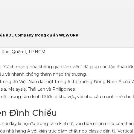
u của KDL Company trong dự án WEWORK:
a Kao, Quận 1, TP.HCM
u “Cách mạng hóa không gian làm việc” đã giúp các tập đoàn lớn
cầu và nhanh chóng thâm nhập thị trường.
, trong đó Việt Nam là một trong 6 thị trường Đông Nam Á của 
a, Malaysia, Thái Lan và Philippines.
ột trung tâm kinh tế lớn ở khu vực, với nhu cầu mạnh mẽ cho 
n Đình Chiểu
nơi đây là nội đô trung tâm kinh tế, văn hóa nhộn nhịp của thà
òa nhà hạng A với kiến trúc đậm chất neo-classic đến từ Vertical