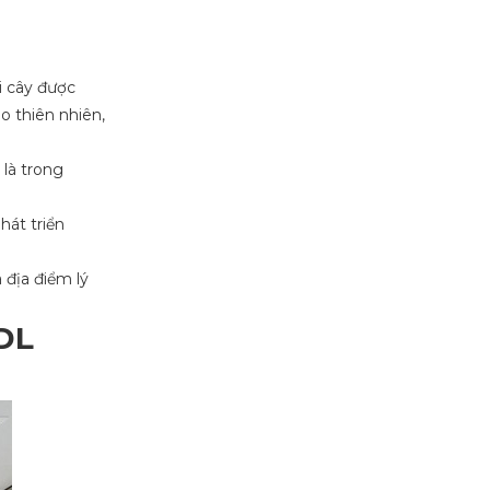
i cây được
o thiên nhiên,
 là trong
át triển
 địa điểm lý
DL